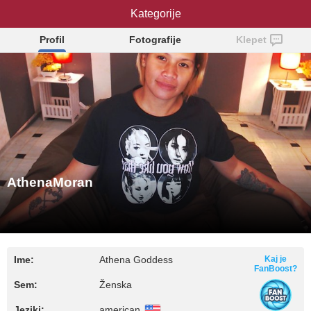
AthenaMoran
Kategorije
Profil
Fotografije
Klepet
AthenaMoran
Ime:
Athena Goddess
Kaj je
FanBoost?
Sem:
Ženska
Jeziki:
american