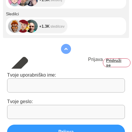
+1.3K
Sledilci
+1.3K
sledilcev
Prijava
Pridruži
se
Tvoje uporabniško ime:
Tvoje geslo:
Prijava