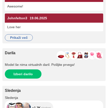
Awesome!
Johnfelton3
19.06.2025
Love her
prikaži več
Darila
Model še nima virtualnih daril. Pošljite prvega!
Izberi darilo
Sledenja
+1.3K
Sledenja
+1.3K
sledenj