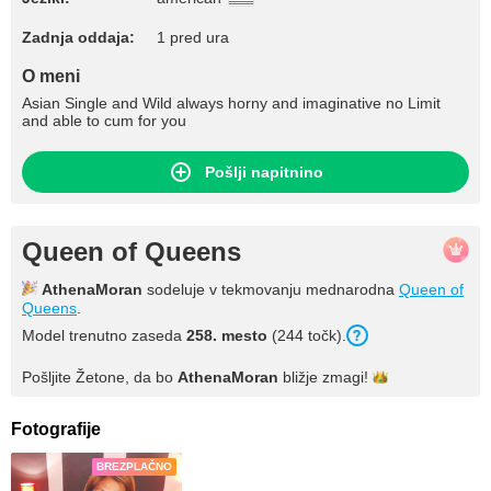
Zadnja oddaja:
1 pred ura
O meni
Asian Single and Wild always horny and imaginative no Limit
and able to cum for you
Pošlji napitnino
Queen of Queens
AthenaMoran
sodeluje v tekmovanju mednarodna
Queen of
Queens
.
Model trenutno zaseda
258. mesto
(244 točk).
Pošljite Žetone, da bo
AthenaMoran
bližje
zmagi!
Fotografije
BREZPLAČNO