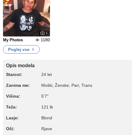
1
1180
My Photos
Poglej vse
Opis modela
Starost:
24 let
Zanima me:
Moški, Ženske, Pari, Trans
Višina:
5'7"
Teža:
121 lb
Lasje:
Blond
Oči:
Rjave