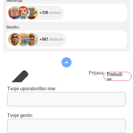
Sledenja
+338
sledenj
+987
Sledilci
+987
sledilcev
Prijava
Pridruži
se
Tvoje uporabniško ime:
Tvoje geslo: