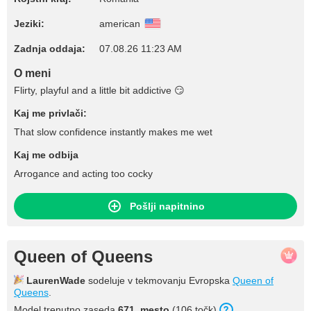
Jeziki:
american
Zadnja oddaja:
07.08.26 11:23 AM
O meni
Flirty, playful and a little bit addictive 😏
Kaj me privlači:
That slow confidence instantly makes me wet
Kaj me odbija
Arrogance and acting too cocky
Pošlji napitnino
Queen of Queens
LaurenWade
sodeluje v tekmovanju Evropska
Queen of
Queens
.
Model trenutno zaseda
671. mesto
(106 točk).