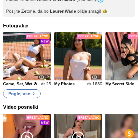
Pošljite Žetone, da bo
LaurenWade
bližje
zmagi!
Fotografije
BREZPLAČNO
BREZPLAČNO
BREZ
10
1
25
1630
Game, Set, Wet 🎾
My Photos
My Secret Side
Poglej vse
Video posnetki
BREZPLAČNO
BREZPLAČNO