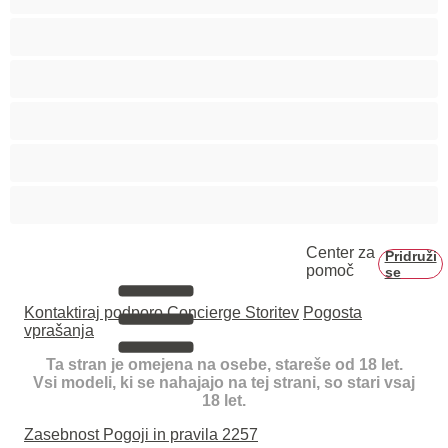
Velika rit
Veliko oprsje
Zaobljene
Črnke
Študentke
Center za
Pridruži
pomoč
se
Kontaktiraj podporo
Concierge Storitev
Pogosta
vprašanja
Ta stran je omejena na osebe, stareše od 18 let.
Vsi modeli, ki se nahajajo na tej strani, so stari vsaj
18 let.
Zasebnost
Pogoji in pravila
2257