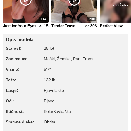
200 Žeton
0:44
1:00
15
308
Just for Your Eyes
Tender Tease
Perfect View
Opis modela
Starost:
25 let
Zanima me:
Moški, Ženske, Pari, Trans
Višina:
5'7"
Teža:
132 lb
Lasje:
Rjavolaske
Oči:
Rjave
Etičnost:
Bela/Kavkaška
Sramne dlake:
Obrita