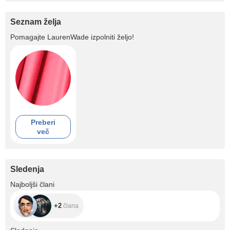
Seznam želja
Pomagajte
LaurenWade
izpolniti željo!
Preberi
več
Sledenja
+2
Najboljši člani
+2
člana
+338