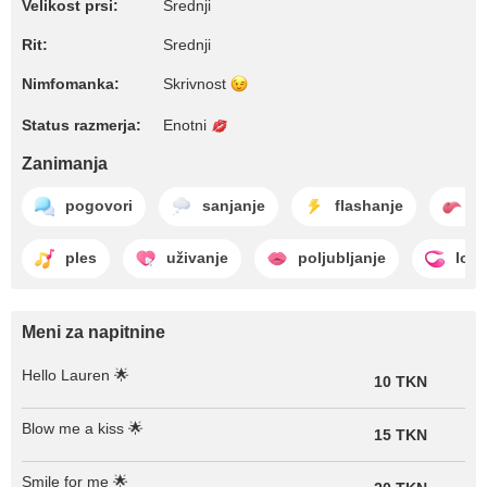
Velikost prsi:
Srednji
Rit:
Srednji
Nimfomanka:
Skrivnost
Status razmerja:
Enotni
Zanimanja
pogovori
sanjanje
flashanje
li
ples
uživanje
poljubljanje
lov
Meni za napitnine
Hello Lauren 🌟
10 TKN
Blow me a kiss 🌟
15 TKN
Smile for me 🌟